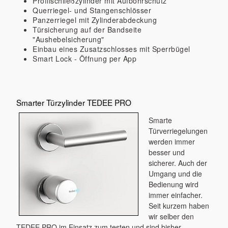
Profilschließzylinder mit Aufbohrschutz
Querriegel- und Stangenschlösser
Panzerriegel mit Zylinderabdeckung
Türsicherung auf der Bandseite
"Aushebelsicherung"
Einbau eines Zusatzschlosses mit Sperrbügel
Smart Lock - Öffnung per App
Smarter Türzylinder TEDEE PRO
Smarte
Türverriegelungen
werden immer
besser und
sicherer. Auch der
Umgang und die
Bedienung wird
immer einfacher.
Seit kurzem haben
wir selber den
TEDEE PRO im Einsatz zum testen und sind bisher