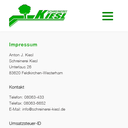
Start Möbelbau
Start Sicherheit
Einbauschrank
Türensicherheit
Impressum
Eckbank
Fenstersicherheit
Anton J. Kiesl
Garderoben
10 sichere Tips
Schreinerei Kiesl
Unterlaus 26
83620 Feldkirchen-Westerham
Schlafen & Wohnen
Sicherheit für Wertsachen
Solitärmöbel
Sicher in Urlaub
Kontakt
Telefon: 08063-433
Telefax: 08063-6652
E-Mail: info@schreinerei-kiesl.de
Umsatzsteuer-ID