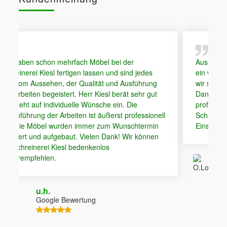
Möbel bei der
Aus einer groben Idee von meiner Fra
lassen und sind jedes
ein wunderschönes Badmöbel entsta
lität und Ausführung
wir sicher noch lange Freude haben 
r Kiesl berät sehr gut
Danke für die kompetente Art und di
Wünsche ein. Die
professionelle Umsetzung. Hier paßte 
st äußerst professionell
Schreinerei Kiesl können wir ohne
mer zum Wunschtermin
Einschränkungen empfehlen.
ielen Dank! Wir können
nkenlos
O.Lorch
Google Bewertung
ng