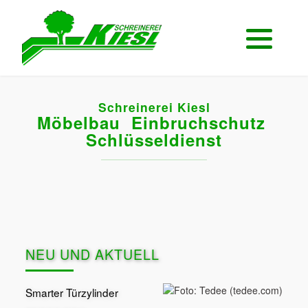
Start Möbelbau
Start Sicherheit
Einbauschrank
Türensicherheit
Schreinerei Kiesl
Eckbank
Fenstersicherheit
Möbelbau Einbruchschutz
Schlüsseldienst
Garderoben
10 sichere Tips
Schlafen & Wohnen
Sicherheit für Wertsachen
Solitärmöbel
Sicher in Urlaub
NEU UND AKTUELL
Smarter Türzylinder